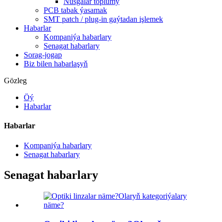
Nusgalar toplumy
PCB tabak ýasamak
SMT patch / plug-in gaýtadan işlemek
Habarlar
Kompaniýa habarlary
Senagat habarlary
Sorag-jogap
Biz bilen habarlaşyň
Gözleg
Öý
Habarlar
Habarlar
Kompaniýa habarlary
Senagat habarlary
Senagat habarlary