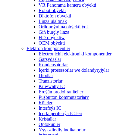
VR Panorama kamera obýekti
Robot obýekti
Diktofon obýekti
Linza ulaltmak
Ortionoýulma obýekti ýok
Giň burçly linza
HD obýektiw
OEM obýekti
Elektron komponentler
Electronichli elektroniki komponentler
Garşydaşlar
Kondensatorlar
Içerki prosessorlar we dolandyryjylar
Diodlar
Tranzistorlar
Kuwwatly IC
Ereýän predohraniteller
Puşbutton kommutatorlary
Röleler
Interfeýs IC
Içerki periferiýa IC-leri
Kristallar
Optokupler
Yşyk-diodly indikatorlar