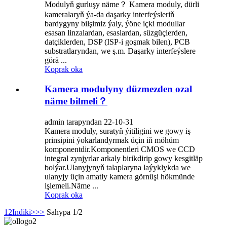
Modulyň gurluşy näme？ Kamera moduly, dürli
kameralaryň ýa-da daşarky interfeýsleriň
bardygyny bilşimiz ýaly, ýöne içki modullar
esasan linzalardan, esaslardan, süzgüçlerden,
datçiklerden, DSP (ISP-i goşmak bilen), PCB
substratlaryndan, we ş.m. Daşarky interfeýslere
görä ...
Koprak oka
Kamera modulyny düzmezden ozal
näme bilmeli？
admin tarapyndan 22-10-31
Kamera moduly, suratyň ýitiligini we gowy iş
prinsipini ýokarlandyrmak üçin iň möhüm
komponentdir.Komponentleri CMOS we CCD
integral zynjyrlar arkaly birikdirip gowy kesgitläp
bolýar.Ulanyjynyň talaplaryna laýyklykda we
ulanyjy üçin amatly kamera görnüşi hökmünde
işlemeli.Näme ...
Koprak oka
1
2
Indiki>
>>
Sahypa 1/2