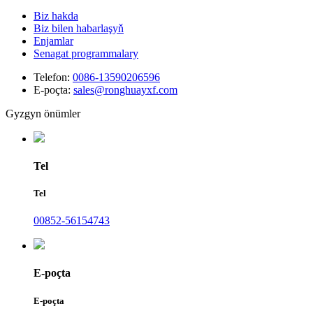
Biz hakda
Biz bilen habarlaşyň
Enjamlar
Senagat programmalary
Telefon:
0086-13590206596
E-poçta:
sales@ronghuayxf.com
Gyzgyn önümler
Tel
Tel
00852-56154743
E-poçta
E-poçta