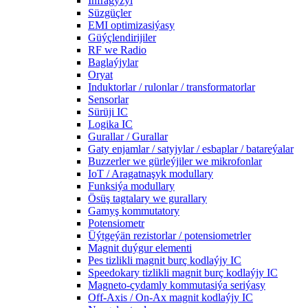
Infragyzyl
Süzgüçler
EMI optimizasiýasy
Güýçlendirijiler
RF we Radio
Baglaýjylar
Oryat
Induktorlar / rulonlar / transformatorlar
Sensorlar
Sürüji IC
Logika IC
Gurallar / Gurallar
Gaty enjamlar / satyjylar / esbaplar / batareýalar
Buzzerler we gürleýjiler we mikrofonlar
IoT / Aragatnaşyk modullary
Funksiýa modullary
Ösüş tagtalary we gurallary
Gamyş kommutatory
Potensiometr
Üýtgeýän rezistorlar / potensiometrler
Magnit duýgur elementi
Pes tizlikli magnit burç kodlaýjy IC
Speedokary tizlikli magnit burç kodlaýjy IC
Magneto-çydamly kommutasiýa seriýasy
Off-Axis / On-Ax magnit kodlaýjy IC