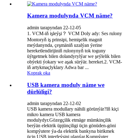
Kamera modulynda VCM näme?
admin tarapyndan 22-12-05
1. VCM-iň işleýşi？ VCM Doly ady: Ses rulony
Montoryň iş prinsipi, hemişelik magnit
meýdanynda, çeşmäniň uzalýan ýerine
hereketlendirijiniň rulonynyň tok toguny
üýtgetmek bilen dolandyrylýar we şeýlelik bilen
obýekti ýokary we aşak sürýär. hereket.2. VCM-
iň artykmaçlyklary Adwa bar ...
Koprak oka
USB kamera moduly näme we
dürlüligi?
admin tarapyndan 22-12-02
USB kamera modullary nähili görünýär?Iň kiçi
mikro kamera USB kamera
modulydyr.Gözegçilik etmäge mümkinçilik
berýän elektrik üpjünçiligi üçin gönüden-göni
kompýutere ýa-da elektrik bankyna birikmek
üçin USB interfeýsini ulanýar.Kompýuter