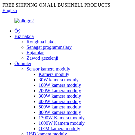
FREE SHIPPING ON ALL BUSHNELL PRODUCTS
English
Öý
Biz hakda
Ronghua hakda
Senagat programmalary
Enjamlar
Zawod gezelenji
Önümler
Sensor kamera moduly
Kamera moduly
30W kamera moduly
100W kamera moduly
200W kamera moduly
300W kamera moduly
400W kamera moduly
500W kamera moduly
800W kamera moduly
1300W Kamera moduly
1600W Kamera moduly
OEM kamera moduly
USB kamera moduly