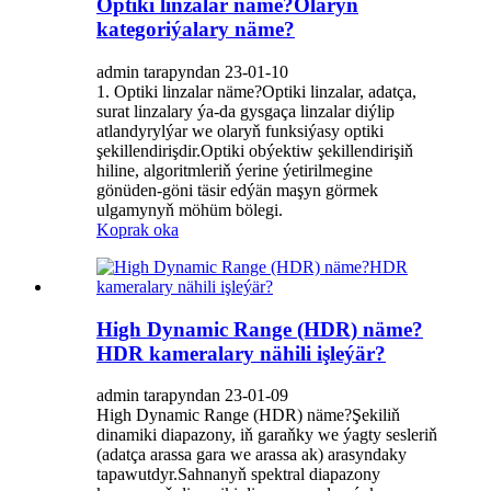
Optiki linzalar näme?Olaryň
kategoriýalary näme?
admin tarapyndan 23-01-10
1. Optiki linzalar näme?Optiki linzalar, adatça,
surat linzalary ýa-da gysgaça linzalar diýlip
atlandyrylýar we olaryň funksiýasy optiki
şekillendirişdir.Optiki obýektiw şekillendirişiň
hiline, algoritmleriň ýerine ýetirilmegine
gönüden-göni täsir edýän maşyn görmek
ulgamynyň möhüm bölegi.
Koprak oka
High Dynamic Range (HDR) näme?
HDR kameralary nähili işleýär?
admin tarapyndan 23-01-09
High Dynamic Range (HDR) näme?Şekiliň
dinamiki diapazony, iň garaňky we ýagty sesleriň
(adatça arassa gara we arassa ak) arasyndaky
tapawutdyr.Sahnanyň spektral diapazony