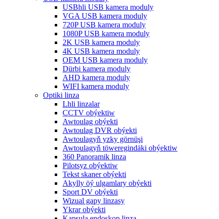
USBhli USB kamera moduly
VGA USB kamera moduly
720P USB kamera moduly
1080P USB kamera moduly
2K USB kamera moduly
4K USB kamera moduly
OEM USB kamera moduly
Dürbi kamera moduly
AHD kamera moduly
WIFI kamera moduly
Optiki linza
Lhli linzalar
CCTV obýektiw
Awtoulag obýekti
Awtoulag DVR obýekti
Awtoulagyň yzky görnüşi
Awtoulagyň töweregindäki obýektiw
360 Panoramik linza
Pilotsyz obýektiw
Tekst skaner obýekti
Akylly öý ulgamlary obýekti
Sport DV obýekti
Wizual gapy linzasy
Ykrar obýekti
Kapsula endoskop linza