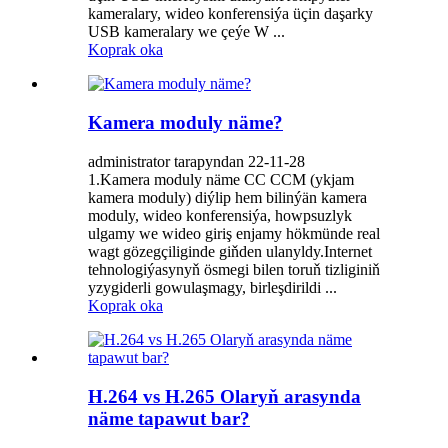
kameralary, wideo konferensiýa üçin daşarky
USB kameralary we çeýe W ...
Koprak oka
Kamera moduly näme?
administrator tarapyndan 22-11-28
1.Kamera moduly näme CC CCM (ykjam
kamera moduly) diýlip hem bilinýän kamera
moduly, wideo konferensiýa, howpsuzlyk
ulgamy we wideo giriş enjamy hökmünde real
wagt gözegçiliginde giňden ulanyldy.Internet
tehnologiýasynyň ösmegi bilen toruň tizliginiň
yzygiderli gowulaşmagy, birleşdirildi ...
Koprak oka
H.264 vs H.265 Olaryň arasynda
näme tapawut bar?