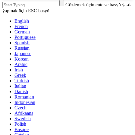
Gözlemek üçin enter-e basyň ýa-da
ýapmak üçin ESC basyň
English
French
German
Portuguese
Spanish
Russian
Japanese
Korean
Arabic
Irish
Greek
Turkish
Italian
Danish
Romanian
Indonesian
Czech
Afrikaans
Swedish
Polish
Basque
Catalan