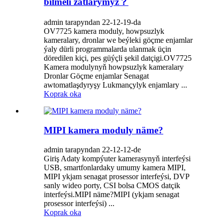
bilmeli zatlarymyz？
admin tarapyndan 22-12-19-da
OV7725 kamera moduly, howpsuzlyk
kameralary, dronlar we beýleki göçme enjamlar
ýaly dürli programmalarda ulanmak üçin
döredilen kiçi, pes güýçli şekil datçigi.OV7725
Kamera modulynyň howpsuzlyk kameralary
Dronlar Göçme enjamlar Senagat
awtomatlaşdyryşy Lukmançylyk enjamlary ...
Koprak oka
MIPI kamera moduly näme?
admin tarapyndan 22-12-12-de
Giriş Adaty kompýuter kamerasynyň interfeýsi
USB, smartfonlardaky umumy kamera MIPI,
MIPI ykjam senagat prosessor interfeýsi, DVP
sanly wideo porty, CSI bolsa CMOS datçik
interfeýsi.MIPI näme?MIPI (ykjam senagat
prosessor interfeýsi) ...
Koprak oka