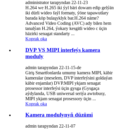
administrator tarapyndan 22-11-23
H.264 we H.265 iki ýyl bäri dowam edip gelýän
iki dürli wideo faýl formaty, ýöne tapawutlary
barada köp bulaşyklyk bar.H.264 näme?
Advanced Video Coding (AVC) ady bilen hem
tanalýan H.264, ýokary kesgitli wideo c üçin
häzirki senagat standarty ...
Koprak oka
DVP VS MIPI interfeýs kamera
moduly
admin tarapyndan 22-11-15-de
Giriş Smartfonlarda umumy kamera MIPI, käbir
kameralar (meselem, DVP interfeýsini goldaýan
käbir enjamlar) DVP.MIPI ykjam senagat
prosessor interfeýsi üçin gysga (Gysgaça
aýdylanda, USB uniwersal seriýa awtobusy,
MIPI ykjam senagat prosessory üçin ...
Koprak oka
Kamera modulynyň düzümi
admin tarapyndan 22-11-07