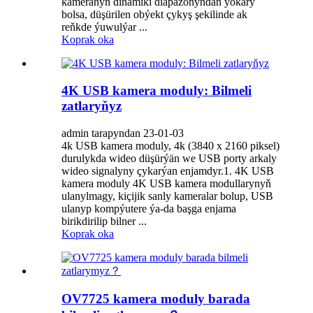
kameranyň dinamiki diapazonyndan ýokary
bolsa, düşürilen obýekt çykyş şekilinde ak
reňkde ýuwulýar ...
Koprak oka
4K USB kamera moduly: Bilmeli
zatlaryňyz
admin tarapyndan 23-01-03
4k USB kamera moduly, 4k (3840 x 2160 piksel)
durulykda wideo düşürýän we USB porty arkaly
wideo signalyny çykarýan enjamdyr.1. 4K USB
kamera moduly 4K USB kamera modullarynyň
ulanylmagy, kiçijik sanly kameralar bolup, USB
ulanyp kompýutere ýa-da başga enjama
birikdirilip bilner ...
Koprak oka
OV7725 kamera moduly barada