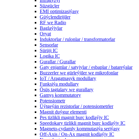
Infragyzyl
Süzgüçler
EMI optimizasiýasy
Güýçlendirijiler
RF we Radio
Baglaýjylar
Oryat
Induktorlar / rulonlar / transformatorlar
Sensorlar
Sürüji IC
Logika IC
Gurallar / Gurallar
Gaty enjamlar / satyjylar / esbaplar / batareýalar
Buzzerler we gürleýjiler we mikrofonlar
IoT / Aragatnaşyk modullary
Funksiýa modullary
Ösüş tagtalary we gurallary
Gamyş kommutatory
Potensiometr
Üýtgeýän rezistorlar / potensiometrler
Magnit duýgur elementi
Pes tizlikli magnit burç kodlaýjy IC
Speedokary tizlikli magnit burç kodlaýjy IC
Magneto-çydamly kommutasiýa seriýasy
Off-Axis / On-Ax magnit kodlaýjy IC