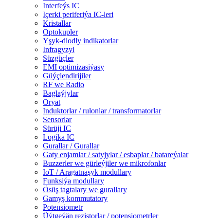
Interfeýs IC
Içerki periferiýa IC-leri
Kristallar
Optokupler
Yşyk-diodly indikatorlar
Infragyzyl
Süzgüçler
EMI optimizasiýasy
Güýçlendirijiler
RF we Radio
Baglaýjylar
Oryat
Induktorlar / rulonlar / transformatorlar
Sensorlar
Sürüji IC
Logika IC
Gurallar / Gurallar
Gaty enjamlar / satyjylar / esbaplar / batareýalar
Buzzerler we gürleýjiler we mikrofonlar
IoT / Aragatnaşyk modullary
Funksiýa modullary
Ösüş tagtalary we gurallary
Gamyş kommutatory
Potensiometr
Üýtgeýän rezistorlar / potensiometrler