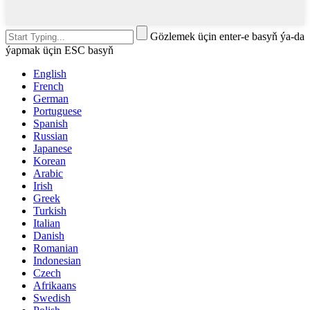
Gözlemek üçin enter-e basyň ýa-da
ýapmak üçin ESC basyň
English
French
German
Portuguese
Spanish
Russian
Japanese
Korean
Arabic
Irish
Greek
Turkish
Italian
Danish
Romanian
Indonesian
Czech
Afrikaans
Swedish