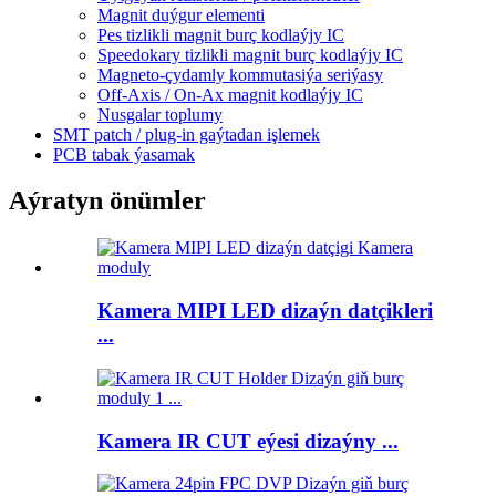
Magnit duýgur elementi
Pes tizlikli magnit burç kodlaýjy IC
Speedokary tizlikli magnit burç kodlaýjy IC
Magneto-çydamly kommutasiýa seriýasy
Off-Axis / On-Ax magnit kodlaýjy IC
Nusgalar toplumy
SMT patch / plug-in gaýtadan işlemek
PCB tabak ýasamak
Aýratyn önümler
Kamera MIPI LED dizaýn datçikleri
...
Kamera IR CUT eýesi dizaýny ...