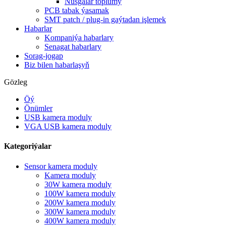
Nusgalar toplumy
PCB tabak ýasamak
SMT patch / plug-in gaýtadan işlemek
Habarlar
Kompaniýa habarlary
Senagat habarlary
Sorag-jogap
Biz bilen habarlaşyň
Gözleg
Öý
Önümler
USB kamera moduly
VGA USB kamera moduly
Kategoriýalar
Sensor kamera moduly
Kamera moduly
30W kamera moduly
100W kamera moduly
200W kamera moduly
300W kamera moduly
400W kamera moduly