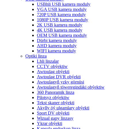
USBhli USB kamera moduly
VGA USB kamera moduly
720P USB kamera moduly
1080P USB kamera moduly
2K USB kamera moduly
4K USB kamera moduly
OEM USB kamera moduly
Dürbi kamera moduly
AHD kamera moduly
WIFI kamera moduly
Optiki linza
Lhli linzalar
CCTV obýektiw
Awtoulag obýekti
Awtoulag DVR obýekti
Awtoulagyň yzky görnüşi
Awtoulagyň töweregindäki obýektiw
360 Panoramik linza
Pilotsyz obýektiw
Tekst skaner obýekti
Akylly öý ulgamlary obýekti
Sport DV obýekti
Wizual gapy linzasy
Ykrar obýekti
Kapsula endoskop linza