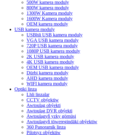
500W kamera moduly
800W kamera moduly
1300W Kamera moduly
1600W Kamera moduly
OEM kamera moduly
USB kamera moduly
USBhli USB kamera moduly
VGA USB kamera moduly
720P USB kamera moduly
1080P USB kamera moduly
2K USB kamera moduly
4K USB kamera moduly
OEM USB kamera moduly
Dürbi kamera moduly
AHD kamera moduly
WIFI kamera moduly
Optiki linza
Lhli linzalar
CCTV obýektiw
Awtoulag obýekti
Awtoulag DVR obýekti
Awtoulagyň yzky görnüşi
Awtoulagyň töweregindäki obýektiw
360 Panoramik linza
Pilotsyz obýektiw