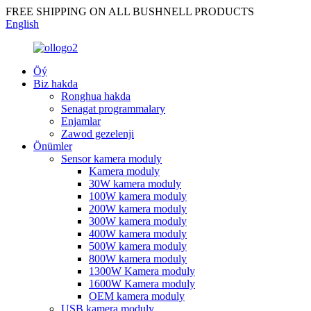
FREE SHIPPING ON ALL BUSHNELL PRODUCTS
English
Öý
Biz hakda
Ronghua hakda
Senagat programmalary
Enjamlar
Zawod gezelenji
Önümler
Sensor kamera moduly
Kamera moduly
30W kamera moduly
100W kamera moduly
200W kamera moduly
300W kamera moduly
400W kamera moduly
500W kamera moduly
800W kamera moduly
1300W Kamera moduly
1600W Kamera moduly
OEM kamera moduly
USB kamera moduly