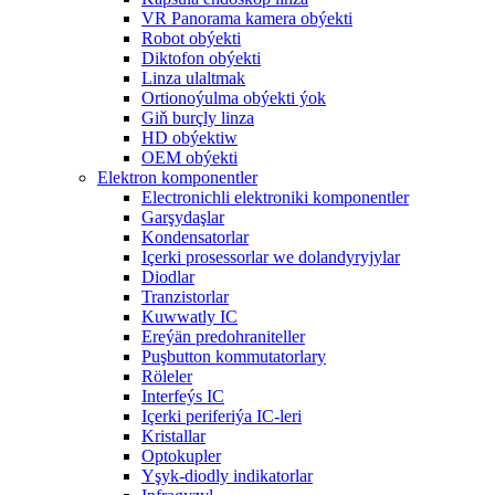
VR Panorama kamera obýekti
Robot obýekti
Diktofon obýekti
Linza ulaltmak
Ortionoýulma obýekti ýok
Giň burçly linza
HD obýektiw
OEM obýekti
Elektron komponentler
Electronichli elektroniki komponentler
Garşydaşlar
Kondensatorlar
Içerki prosessorlar we dolandyryjylar
Diodlar
Tranzistorlar
Kuwwatly IC
Ereýän predohraniteller
Puşbutton kommutatorlary
Röleler
Interfeýs IC
Içerki periferiýa IC-leri
Kristallar
Optokupler
Yşyk-diodly indikatorlar