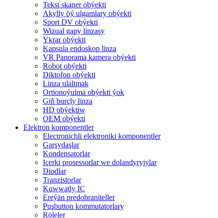
Tekst skaner obýekti
Akylly öý ulgamlary obýekti
Sport DV obýekti
Wizual gapy linzasy
Ykrar obýekti
Kapsula endoskop linza
VR Panorama kamera obýekti
Robot obýekti
Diktofon obýekti
Linza ulaltmak
Ortionoýulma obýekti ýok
Giň burçly linza
HD obýektiw
OEM obýekti
Elektron komponentler
Electronichli elektroniki komponentler
Garşydaşlar
Kondensatorlar
Içerki prosessorlar we dolandyryjylar
Diodlar
Tranzistorlar
Kuwwatly IC
Ereýän predohraniteller
Puşbutton kommutatorlary
Röleler