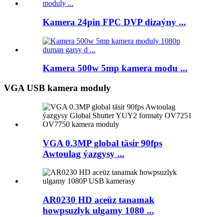
Kamera 24pin FPC DVP dizaýny ...
Kamera 500w 5mp kamera modu ...
VGA USB kamera moduly
VGA 0.3MP global täsir 90fps
Awtoulag ýazgysy ...
AR0230 HD aceüz tanamak
howpsuzlyk ulgamy 1080 ...