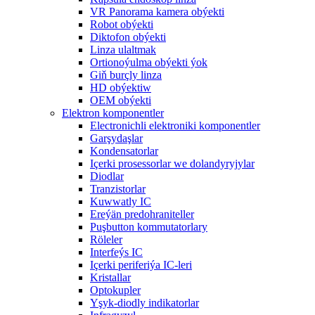
VR Panorama kamera obýekti
Robot obýekti
Diktofon obýekti
Linza ulaltmak
Ortionoýulma obýekti ýok
Giň burçly linza
HD obýektiw
OEM obýekti
Elektron komponentler
Electronichli elektroniki komponentler
Garşydaşlar
Kondensatorlar
Içerki prosessorlar we dolandyryjylar
Diodlar
Tranzistorlar
Kuwwatly IC
Ereýän predohraniteller
Puşbutton kommutatorlary
Röleler
Interfeýs IC
Içerki periferiýa IC-leri
Kristallar
Optokupler
Yşyk-diodly indikatorlar