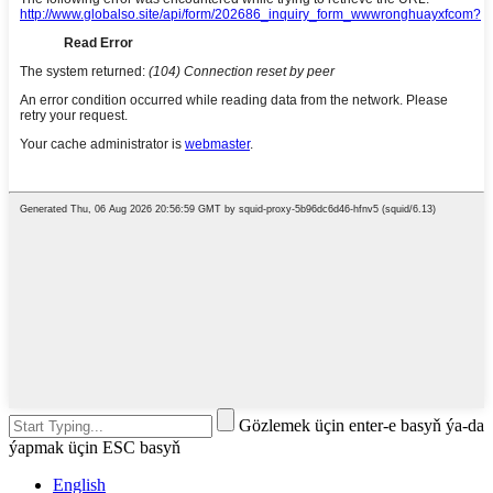
Gözlemek üçin enter-e basyň ýa-da
ýapmak üçin ESC basyň
English