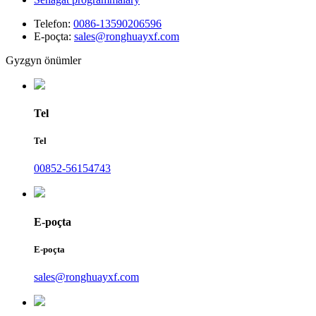
Telefon:
0086-13590206596
E-poçta:
sales@ronghuayxf.com
Gyzgyn önümler
Tel
Tel
00852-56154743
E-poçta
E-poçta
sales@ronghuayxf.com