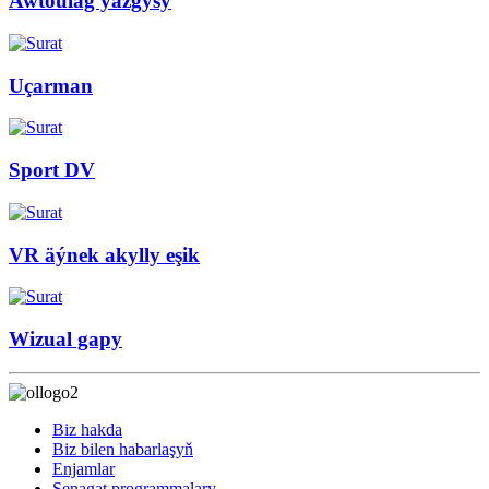
Awtoulag ýazgysy
Uçarman
Sport DV
VR äýnek akylly eşik
Wizual gapy
Biz hakda
Biz bilen habarlaşyň
Enjamlar
Senagat programmalary