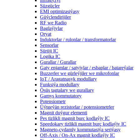
Infragyzyl
Süzgüçler
EMI optimizasiýasy
Güýçlendirijiler
RF we Radio
Baglaýjylar
Oryat
Induktorlar / rulonlar / transformatorlar
Sensorlar
Sürüji IC
Logika IC
Gurallar / Gurallar
Gaty enjamlar / satyjylar / esbaplar / batareýalar
Buzzerler we gürleýjiler we mikrofonlar
IoT / Aragatnaşyk modullary
Funksiýa modullary
Ösüş tagtalary we gurallary
Gamyş kommutatory
Potensiometr
Üýtgeýän rezistorlar / potensiometrler
Magnit duýgur elementi
Pes tizlikli magnit burç kodlaýjy IC
Speedokary tizlikli magnit burç kodlaýjy IC
Magneto-çydamly kommutasiýa seriýasy
Off-Axis / On-Ax magnit kodlaýjy IC