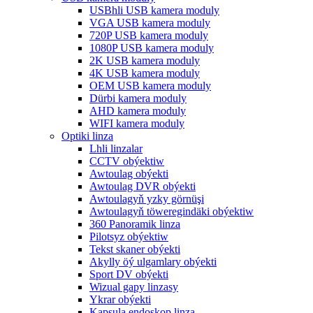
USBhli USB kamera moduly
VGA USB kamera moduly
720P USB kamera moduly
1080P USB kamera moduly
2K USB kamera moduly
4K USB kamera moduly
OEM USB kamera moduly
Dürbi kamera moduly
AHD kamera moduly
WIFI kamera moduly
Optiki linza
Lhli linzalar
CCTV obýektiw
Awtoulag obýekti
Awtoulag DVR obýekti
Awtoulagyň yzky görnüşi
Awtoulagyň töweregindäki obýektiw
360 Panoramik linza
Pilotsyz obýektiw
Tekst skaner obýekti
Akylly öý ulgamlary obýekti
Sport DV obýekti
Wizual gapy linzasy
Ykrar obýekti
Kapsula endoskop linza