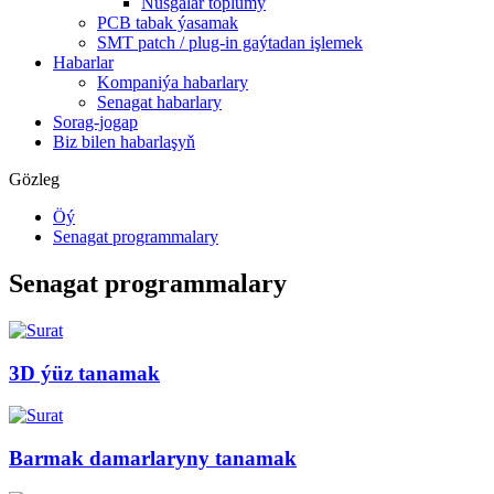
Nusgalar toplumy
PCB tabak ýasamak
SMT patch / plug-in gaýtadan işlemek
Habarlar
Kompaniýa habarlary
Senagat habarlary
Sorag-jogap
Biz bilen habarlaşyň
Gözleg
Öý
Senagat programmalary
Senagat programmalary
3D ýüz tanamak
Barmak damarlaryny tanamak