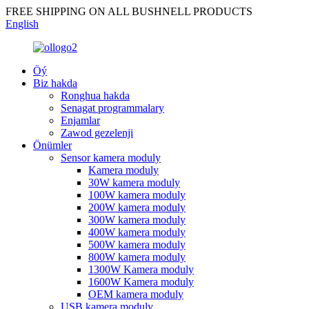
FREE SHIPPING ON ALL BUSHNELL PRODUCTS
English
Öý
Biz hakda
Ronghua hakda
Senagat programmalary
Enjamlar
Zawod gezelenji
Önümler
Sensor kamera moduly
Kamera moduly
30W kamera moduly
100W kamera moduly
200W kamera moduly
300W kamera moduly
400W kamera moduly
500W kamera moduly
800W kamera moduly
1300W Kamera moduly
1600W Kamera moduly
OEM kamera moduly
USB kamera moduly