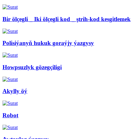
Bir ölçegli _ Iki ölçegli kod _ ştrih-kod kesgitlemek
Polisiýanyň hukuk goraýjy ýazgysy
Howpsuzlyk gözegçiligi
Akylly öý
Robot