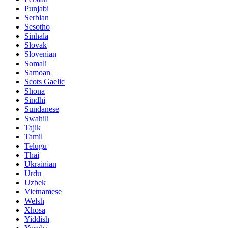
Punjabi
Serbian
Sesotho
Sinhala
Slovak
Slovenian
Somali
Samoan
Scots Gaelic
Shona
Sindhi
Sundanese
Swahili
Tajik
Tamil
Telugu
Thai
Ukrainian
Urdu
Uzbek
Vietnamese
Welsh
Xhosa
Yiddish