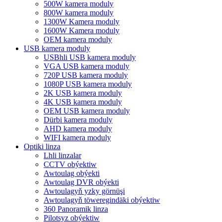
500W kamera moduly
800W kamera moduly
1300W Kamera moduly
1600W Kamera moduly
OEM kamera moduly
USB kamera moduly
USBhli USB kamera moduly
VGA USB kamera moduly
720P USB kamera moduly
1080P USB kamera moduly
2K USB kamera moduly
4K USB kamera moduly
OEM USB kamera moduly
Dürbi kamera moduly
AHD kamera moduly
WIFI kamera moduly
Optiki linza
Lhli linzalar
CCTV obýektiw
Awtoulag obýekti
Awtoulag DVR obýekti
Awtoulagyň yzky görnüşi
Awtoulagyň töweregindäki obýektiw
360 Panoramik linza
Pilotsyz obýektiw