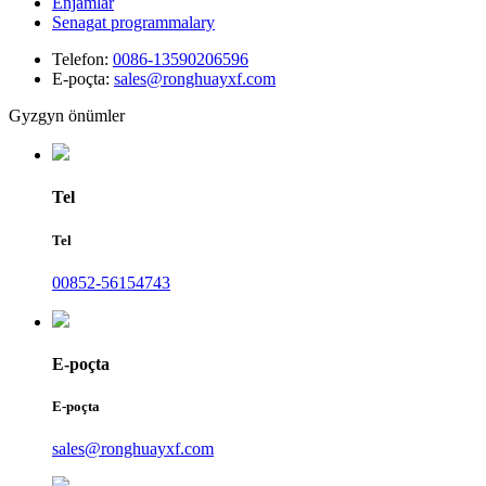
Enjamlar
Senagat programmalary
Telefon:
0086-13590206596
E-poçta:
sales@ronghuayxf.com
Gyzgyn önümler
Tel
Tel
00852-56154743
E-poçta
E-poçta
sales@ronghuayxf.com