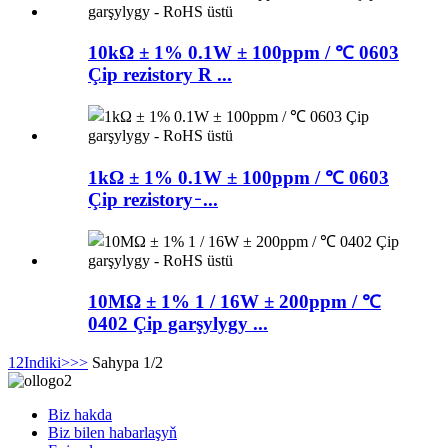
10kΩ ± 1% 0.1W ± 100ppm / ℃ 0603
Çip rezistory R ...
1kΩ ± 1% 0.1W ± 100ppm / ℃ 0603
Çip rezistory ̵ ...
10MΩ ± 1% 1 / 16W ± 200ppm / ℃
0402 Çip garşylygy ...
1
2
Indiki>
>>
Sahypa 1/2
Biz hakda
Biz bilen habarlaşyň