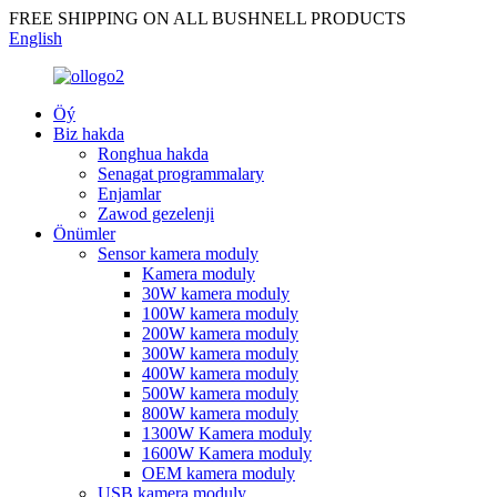
FREE SHIPPING ON ALL BUSHNELL PRODUCTS
English
Öý
Biz hakda
Ronghua hakda
Senagat programmalary
Enjamlar
Zawod gezelenji
Önümler
Sensor kamera moduly
Kamera moduly
30W kamera moduly
100W kamera moduly
200W kamera moduly
300W kamera moduly
400W kamera moduly
500W kamera moduly
800W kamera moduly
1300W Kamera moduly
1600W Kamera moduly
OEM kamera moduly
USB kamera moduly