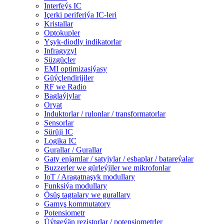
Interfeýs IC
Içerki periferiýa IC-leri
Kristallar
Optokupler
Yşyk-diodly indikatorlar
Infragyzyl
Süzgüçler
EMI optimizasiýasy
Güýçlendirijiler
RF we Radio
Baglaýjylar
Oryat
Induktorlar / rulonlar / transformatorlar
Sensorlar
Sürüji IC
Logika IC
Gurallar / Gurallar
Gaty enjamlar / satyjylar / esbaplar / batareýalar
Buzzerler we gürleýjiler we mikrofonlar
IoT / Aragatnaşyk modullary
Funksiýa modullary
Ösüş tagtalary we gurallary
Gamyş kommutatory
Potensiometr
Üýtgeýän rezistorlar / potensiometrler