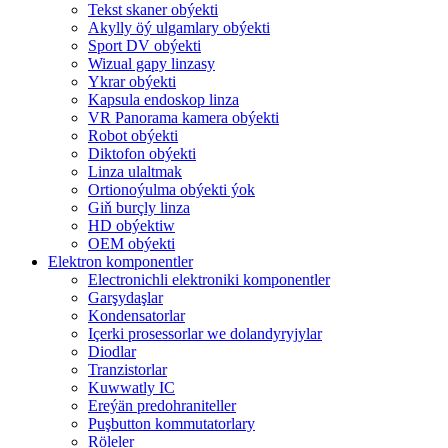
Tekst skaner obýekti
Akylly öý ulgamlary obýekti
Sport DV obýekti
Wizual gapy linzasy
Ykrar obýekti
Kapsula endoskop linza
VR Panorama kamera obýekti
Robot obýekti
Diktofon obýekti
Linza ulaltmak
Ortionoýulma obýekti ýok
Giň burçly linza
HD obýektiw
OEM obýekti
Elektron komponentler
Electronichli elektroniki komponentler
Garşydaşlar
Kondensatorlar
Içerki prosessorlar we dolandyryjylar
Diodlar
Tranzistorlar
Kuwwatly IC
Ereýän predohraniteller
Puşbutton kommutatorlary
Röleler