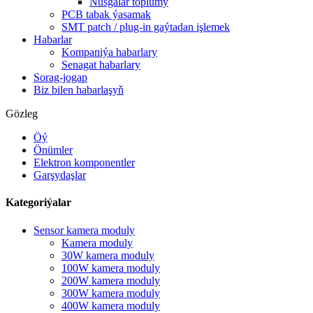
Nusgalar toplumy
PCB tabak ýasamak
SMT patch / plug-in gaýtadan işlemek
Habarlar
Kompaniýa habarlary
Senagat habarlary
Sorag-jogap
Biz bilen habarlaşyň
Gözleg
Öý
Önümler
Elektron komponentler
Garşydaşlar
Kategoriýalar
Sensor kamera moduly
Kamera moduly
30W kamera moduly
100W kamera moduly
200W kamera moduly
300W kamera moduly
400W kamera moduly