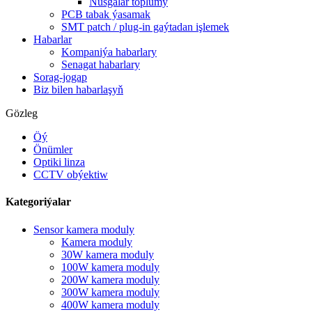
Nusgalar toplumy
PCB tabak ýasamak
SMT patch / plug-in gaýtadan işlemek
Habarlar
Kompaniýa habarlary
Senagat habarlary
Sorag-jogap
Biz bilen habarlaşyň
Gözleg
Öý
Önümler
Optiki linza
CCTV obýektiw
Kategoriýalar
Sensor kamera moduly
Kamera moduly
30W kamera moduly
100W kamera moduly
200W kamera moduly
300W kamera moduly
400W kamera moduly