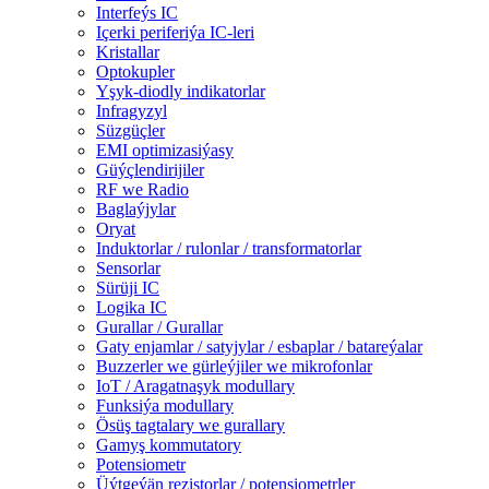
Interfeýs IC
Içerki periferiýa IC-leri
Kristallar
Optokupler
Yşyk-diodly indikatorlar
Infragyzyl
Süzgüçler
EMI optimizasiýasy
Güýçlendirijiler
RF we Radio
Baglaýjylar
Oryat
Induktorlar / rulonlar / transformatorlar
Sensorlar
Sürüji IC
Logika IC
Gurallar / Gurallar
Gaty enjamlar / satyjylar / esbaplar / batareýalar
Buzzerler we gürleýjiler we mikrofonlar
IoT / Aragatnaşyk modullary
Funksiýa modullary
Ösüş tagtalary we gurallary
Gamyş kommutatory
Potensiometr
Üýtgeýän rezistorlar / potensiometrler