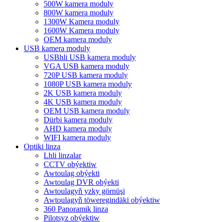
500W kamera moduly
800W kamera moduly
1300W Kamera moduly
1600W Kamera moduly
OEM kamera moduly
USB kamera moduly
USBhli USB kamera moduly
VGA USB kamera moduly
720P USB kamera moduly
1080P USB kamera moduly
2K USB kamera moduly
4K USB kamera moduly
OEM USB kamera moduly
Dürbi kamera moduly
AHD kamera moduly
WIFI kamera moduly
Optiki linza
Lhli linzalar
CCTV obýektiw
Awtoulag obýekti
Awtoulag DVR obýekti
Awtoulagyň yzky görnüşi
Awtoulagyň töweregindäki obýektiw
360 Panoramik linza
Pilotsyz obýektiw