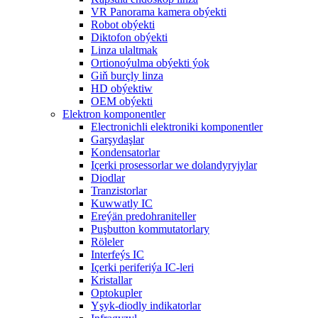
VR Panorama kamera obýekti
Robot obýekti
Diktofon obýekti
Linza ulaltmak
Ortionoýulma obýekti ýok
Giň burçly linza
HD obýektiw
OEM obýekti
Elektron komponentler
Electronichli elektroniki komponentler
Garşydaşlar
Kondensatorlar
Içerki prosessorlar we dolandyryjylar
Diodlar
Tranzistorlar
Kuwwatly IC
Ereýän predohraniteller
Puşbutton kommutatorlary
Röleler
Interfeýs IC
Içerki periferiýa IC-leri
Kristallar
Optokupler
Yşyk-diodly indikatorlar