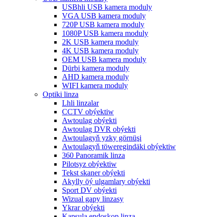
USBhli USB kamera moduly
VGA USB kamera moduly
720P USB kamera moduly
1080P USB kamera moduly
2K USB kamera moduly
4K USB kamera moduly
OEM USB kamera moduly
Dürbi kamera moduly
AHD kamera moduly
WIFI kamera moduly
Optiki linza
Lhli linzalar
CCTV obýektiw
Awtoulag obýekti
Awtoulag DVR obýekti
Awtoulagyň yzky görnüşi
Awtoulagyň töweregindäki obýektiw
360 Panoramik linza
Pilotsyz obýektiw
Tekst skaner obýekti
Akylly öý ulgamlary obýekti
Sport DV obýekti
Wizual gapy linzasy
Ykrar obýekti
Kapsula endoskop linza