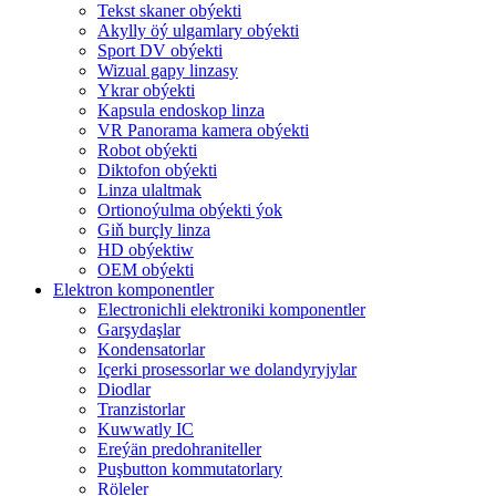
Tekst skaner obýekti
Akylly öý ulgamlary obýekti
Sport DV obýekti
Wizual gapy linzasy
Ykrar obýekti
Kapsula endoskop linza
VR Panorama kamera obýekti
Robot obýekti
Diktofon obýekti
Linza ulaltmak
Ortionoýulma obýekti ýok
Giň burçly linza
HD obýektiw
OEM obýekti
Elektron komponentler
Electronichli elektroniki komponentler
Garşydaşlar
Kondensatorlar
Içerki prosessorlar we dolandyryjylar
Diodlar
Tranzistorlar
Kuwwatly IC
Ereýän predohraniteller
Puşbutton kommutatorlary
Röleler