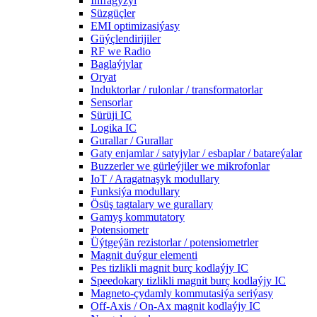
Infragyzyl
Süzgüçler
EMI optimizasiýasy
Güýçlendirijiler
RF we Radio
Baglaýjylar
Oryat
Induktorlar / rulonlar / transformatorlar
Sensorlar
Sürüji IC
Logika IC
Gurallar / Gurallar
Gaty enjamlar / satyjylar / esbaplar / batareýalar
Buzzerler we gürleýjiler we mikrofonlar
IoT / Aragatnaşyk modullary
Funksiýa modullary
Ösüş tagtalary we gurallary
Gamyş kommutatory
Potensiometr
Üýtgeýän rezistorlar / potensiometrler
Magnit duýgur elementi
Pes tizlikli magnit burç kodlaýjy IC
Speedokary tizlikli magnit burç kodlaýjy IC
Magneto-çydamly kommutasiýa seriýasy
Off-Axis / On-Ax magnit kodlaýjy IC