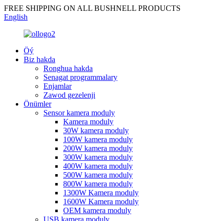
FREE SHIPPING ON ALL BUSHNELL PRODUCTS
English
Öý
Biz hakda
Ronghua hakda
Senagat programmalary
Enjamlar
Zawod gezelenji
Önümler
Sensor kamera moduly
Kamera moduly
30W kamera moduly
100W kamera moduly
200W kamera moduly
300W kamera moduly
400W kamera moduly
500W kamera moduly
800W kamera moduly
1300W Kamera moduly
1600W Kamera moduly
OEM kamera moduly
USB kamera moduly