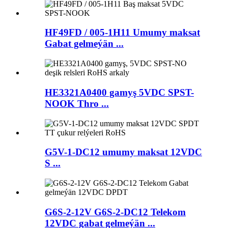
HF49FD / 005-1H11 Umumy maksat
Gabat gelmeýän ...
HE3321A0400 gamyş 5VDC SPST-
NOOK Thro ...
G5V-1-DC12 umumy maksat 12VDC
S ...
G6S-2-12V G6S-2-DC12 Telekom
12VDC gabat gelmeýän ...