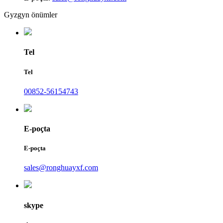
Gyzgyn önümler
Tel
Tel
00852-56154743
E-poçta
E-poçta
sales@ronghuayxf.com
skype