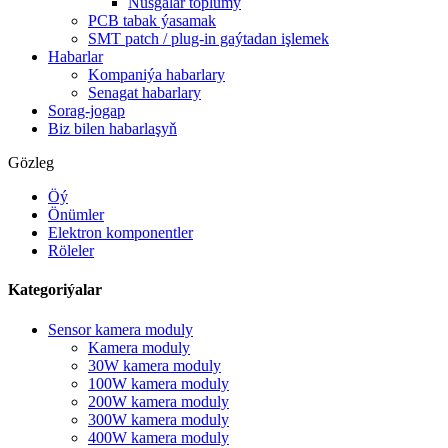
Nusgalar toplumy
PCB tabak ýasamak
SMT patch / plug-in gaýtadan işlemek
Habarlar
Kompaniýa habarlary
Senagat habarlary
Sorag-jogap
Biz bilen habarlaşyň
Gözleg
Öý
Önümler
Elektron komponentler
Röleler
Kategoriýalar
Sensor kamera moduly
Kamera moduly
30W kamera moduly
100W kamera moduly
200W kamera moduly
300W kamera moduly
400W kamera moduly