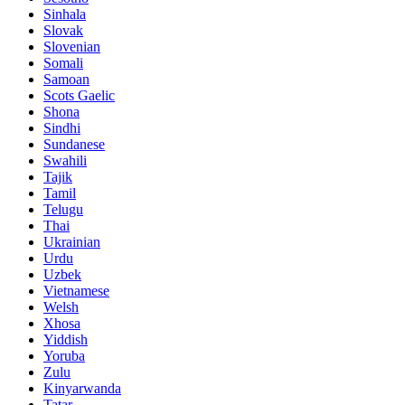
Sinhala
Slovak
Slovenian
Somali
Samoan
Scots Gaelic
Shona
Sindhi
Sundanese
Swahili
Tajik
Tamil
Telugu
Thai
Ukrainian
Urdu
Uzbek
Vietnamese
Welsh
Xhosa
Yiddish
Yoruba
Zulu
Kinyarwanda
Tatar