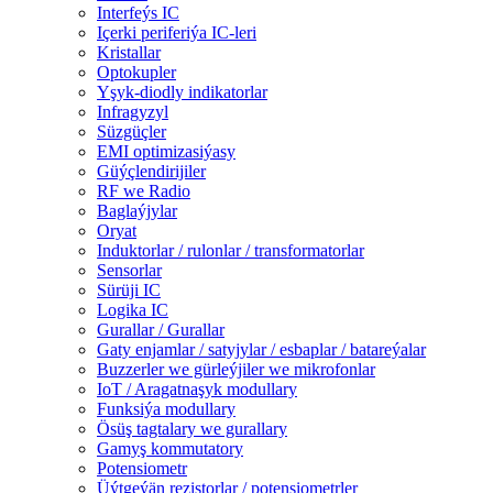
Interfeýs IC
Içerki periferiýa IC-leri
Kristallar
Optokupler
Yşyk-diodly indikatorlar
Infragyzyl
Süzgüçler
EMI optimizasiýasy
Güýçlendirijiler
RF we Radio
Baglaýjylar
Oryat
Induktorlar / rulonlar / transformatorlar
Sensorlar
Sürüji IC
Logika IC
Gurallar / Gurallar
Gaty enjamlar / satyjylar / esbaplar / batareýalar
Buzzerler we gürleýjiler we mikrofonlar
IoT / Aragatnaşyk modullary
Funksiýa modullary
Ösüş tagtalary we gurallary
Gamyş kommutatory
Potensiometr
Üýtgeýän rezistorlar / potensiometrler