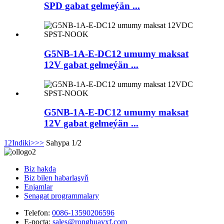
SPD gabat gelmeýän ...
G5NB-1A-E-DC12 umumy maksat
12V gabat gelmeýän ...
G5NB-1A-E-DC12 umumy maksat
12V gabat gelmeýän ...
1
2
Indiki>
>>
Sahypa 1/2
Biz hakda
Biz bilen habarlaşyň
Enjamlar
Senagat programmalary
Telefon:
0086-13590206596
E-poçta:
sales@ronghuayxf.com