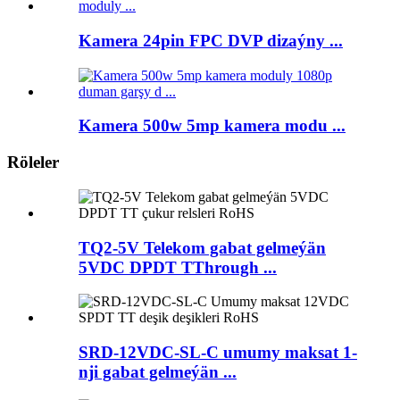
Kamera 24pin FPC DVP dizaýny ...
Kamera 500w 5mp kamera modu ...
Röleler
TQ2-5V Telekom gabat gelmeýän
5VDC DPDT TThrough ...
SRD-12VDC-SL-C umumy maksat 1-
nji gabat gelmeýän ...