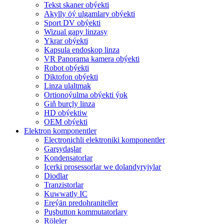
Tekst skaner obýekti
Akylly öý ulgamlary obýekti
Sport DV obýekti
Wizual gapy linzasy
Ykrar obýekti
Kapsula endoskop linza
VR Panorama kamera obýekti
Robot obýekti
Diktofon obýekti
Linza ulaltmak
Ortionoýulma obýekti ýok
Giň burçly linza
HD obýektiw
OEM obýekti
Elektron komponentler
Electronichli elektroniki komponentler
Garşydaşlar
Kondensatorlar
Içerki prosessorlar we dolandyryjylar
Diodlar
Tranzistorlar
Kuwwatly IC
Ereýän predohraniteller
Puşbutton kommutatorlary
Röleler