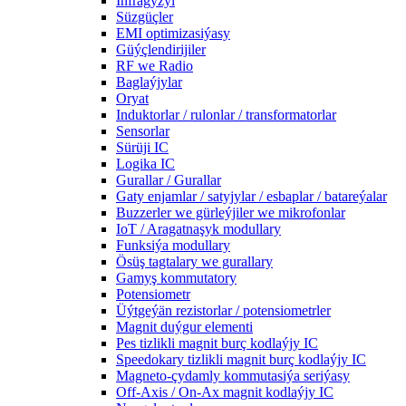
Infragyzyl
Süzgüçler
EMI optimizasiýasy
Güýçlendirijiler
RF we Radio
Baglaýjylar
Oryat
Induktorlar / rulonlar / transformatorlar
Sensorlar
Sürüji IC
Logika IC
Gurallar / Gurallar
Gaty enjamlar / satyjylar / esbaplar / batareýalar
Buzzerler we gürleýjiler we mikrofonlar
IoT / Aragatnaşyk modullary
Funksiýa modullary
Ösüş tagtalary we gurallary
Gamyş kommutatory
Potensiometr
Üýtgeýän rezistorlar / potensiometrler
Magnit duýgur elementi
Pes tizlikli magnit burç kodlaýjy IC
Speedokary tizlikli magnit burç kodlaýjy IC
Magneto-çydamly kommutasiýa seriýasy
Off-Axis / On-Ax magnit kodlaýjy IC