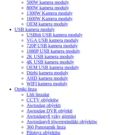
500W kamera moduly
800W kamera moduly
1300W Kamera moduly
1600W Kamera moduly
OEM kamera moduly
USB kamera moduly
USBhli USB kamera moduly
VGA USB kamera moduly
720P USB kamera moduly
1080P USB kamera moduly
2K USB kamera moduly
4K USB kamera moduly
OEM USB kamera moduly
Dürbi kamera moduly
AHD kamera moduly
WIFI kamera moduly
Optiki linza
Lhli linzalar
CCTV obýektiw
Awtoulag obýekti
Awtoulag DVR obýekti
Awtoulagyň yzky görnüşi
Awtoulagyň töweregindäki obýektiw
360 Panoramik linza
Pilotsyz obýektiw