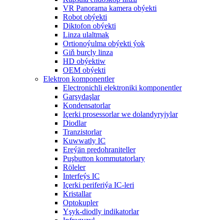
VR Panorama kamera obýekti
Robot obýekti
Diktofon obýekti
Linza ulaltmak
Ortionoýulma obýekti ýok
Giň burçly linza
HD obýektiw
OEM obýekti
Elektron komponentler
Electronichli elektroniki komponentler
Garşydaşlar
Kondensatorlar
Içerki prosessorlar we dolandyryjylar
Diodlar
Tranzistorlar
Kuwwatly IC
Ereýän predohraniteller
Puşbutton kommutatorlary
Röleler
Interfeýs IC
Içerki periferiýa IC-leri
Kristallar
Optokupler
Yşyk-diodly indikatorlar