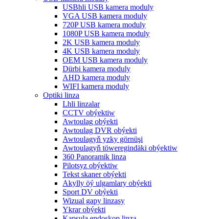
USBhli USB kamera moduly
VGA USB kamera moduly
720P USB kamera moduly
1080P USB kamera moduly
2K USB kamera moduly
4K USB kamera moduly
OEM USB kamera moduly
Dürbi kamera moduly
AHD kamera moduly
WIFI kamera moduly
Optiki linza
Lhli linzalar
CCTV obýektiw
Awtoulag obýekti
Awtoulag DVR obýekti
Awtoulagyň yzky görnüşi
Awtoulagyň töweregindäki obýektiw
360 Panoramik linza
Pilotsyz obýektiw
Tekst skaner obýekti
Akylly öý ulgamlary obýekti
Sport DV obýekti
Wizual gapy linzasy
Ykrar obýekti
Kapsula endoskop linza