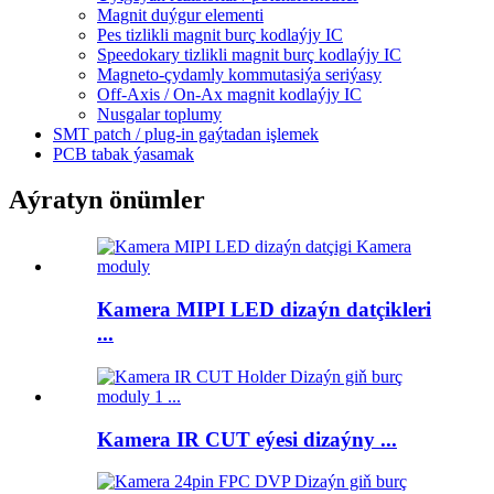
Magnit duýgur elementi
Pes tizlikli magnit burç kodlaýjy IC
Speedokary tizlikli magnit burç kodlaýjy IC
Magneto-çydamly kommutasiýa seriýasy
Off-Axis / On-Ax magnit kodlaýjy IC
Nusgalar toplumy
SMT patch / plug-in gaýtadan işlemek
PCB tabak ýasamak
Aýratyn önümler
Kamera MIPI LED dizaýn datçikleri
...
Kamera IR CUT eýesi dizaýny ...