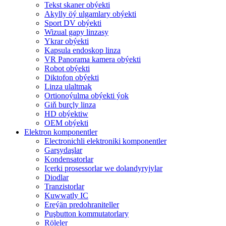
Tekst skaner obýekti
Akylly öý ulgamlary obýekti
Sport DV obýekti
Wizual gapy linzasy
Ykrar obýekti
Kapsula endoskop linza
VR Panorama kamera obýekti
Robot obýekti
Diktofon obýekti
Linza ulaltmak
Ortionoýulma obýekti ýok
Giň burçly linza
HD obýektiw
OEM obýekti
Elektron komponentler
Electronichli elektroniki komponentler
Garşydaşlar
Kondensatorlar
Içerki prosessorlar we dolandyryjylar
Diodlar
Tranzistorlar
Kuwwatly IC
Ereýän predohraniteller
Puşbutton kommutatorlary
Röleler