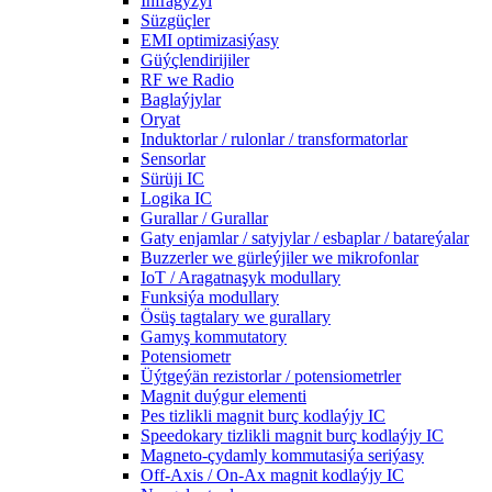
Infragyzyl
Süzgüçler
EMI optimizasiýasy
Güýçlendirijiler
RF we Radio
Baglaýjylar
Oryat
Induktorlar / rulonlar / transformatorlar
Sensorlar
Sürüji IC
Logika IC
Gurallar / Gurallar
Gaty enjamlar / satyjylar / esbaplar / batareýalar
Buzzerler we gürleýjiler we mikrofonlar
IoT / Aragatnaşyk modullary
Funksiýa modullary
Ösüş tagtalary we gurallary
Gamyş kommutatory
Potensiometr
Üýtgeýän rezistorlar / potensiometrler
Magnit duýgur elementi
Pes tizlikli magnit burç kodlaýjy IC
Speedokary tizlikli magnit burç kodlaýjy IC
Magneto-çydamly kommutasiýa seriýasy
Off-Axis / On-Ax magnit kodlaýjy IC