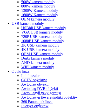
500W kamera moduly
800W kamera moduly
1300W Kamera moduly
1600W Kamera moduly
OEM kamera moduly
USB kamera moduly
USBhli USB kamera moduly
VGA USB kamera moduly
720P USB kamera moduly
1080P USB kamera moduly
2K USB kamera moduly
4K USB kamera moduly
OEM USB kamera moduly
Dürbi kamera moduly
AHD kamera moduly
WIFI kamera moduly
Optiki linza
Lhli linzalar
CCTV obýektiw
Awtoulag obýekti
Awtoulag DVR obýekti
Awtoulagyň yzky görnüşi
Awtoulagyň töweregindäki obýektiw
360 Panoramik linza
Pilotsyz obýektiw