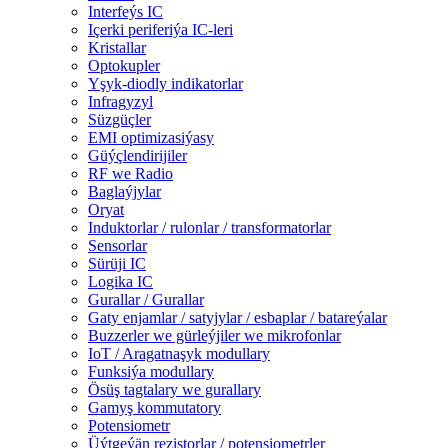
Interfeýs IC
Içerki periferiýa IC-leri
Kristallar
Optokupler
Yşyk-diodly indikatorlar
Infragyzyl
Süzgüçler
EMI optimizasiýasy
Güýçlendirijiler
RF we Radio
Baglaýjylar
Oryat
Induktorlar / rulonlar / transformatorlar
Sensorlar
Sürüji IC
Logika IC
Gurallar / Gurallar
Gaty enjamlar / satyjylar / esbaplar / batareýalar
Buzzerler we gürleýjiler we mikrofonlar
IoT / Aragatnaşyk modullary
Funksiýa modullary
Ösüş tagtalary we gurallary
Gamyş kommutatory
Potensiometr
Üýtgeýän rezistorlar / potensiometrler