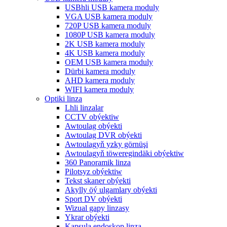
USBhli USB kamera moduly
VGA USB kamera moduly
720P USB kamera moduly
1080P USB kamera moduly
2K USB kamera moduly
4K USB kamera moduly
OEM USB kamera moduly
Dürbi kamera moduly
AHD kamera moduly
WIFI kamera moduly
Optiki linza
Lhli linzalar
CCTV obýektiw
Awtoulag obýekti
Awtoulag DVR obýekti
Awtoulagyň yzky görnüşi
Awtoulagyň töweregindäki obýektiw
360 Panoramik linza
Pilotsyz obýektiw
Tekst skaner obýekti
Akylly öý ulgamlary obýekti
Sport DV obýekti
Wizual gapy linzasy
Ykrar obýekti
Kapsula endoskop linza