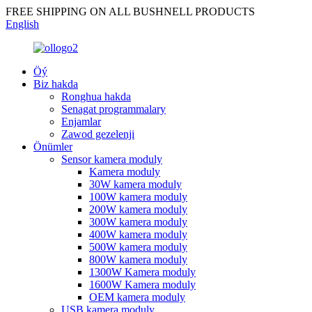
FREE SHIPPING ON ALL BUSHNELL PRODUCTS
English
Öý
Biz hakda
Ronghua hakda
Senagat programmalary
Enjamlar
Zawod gezelenji
Önümler
Sensor kamera moduly
Kamera moduly
30W kamera moduly
100W kamera moduly
200W kamera moduly
300W kamera moduly
400W kamera moduly
500W kamera moduly
800W kamera moduly
1300W Kamera moduly
1600W Kamera moduly
OEM kamera moduly
USB kamera moduly