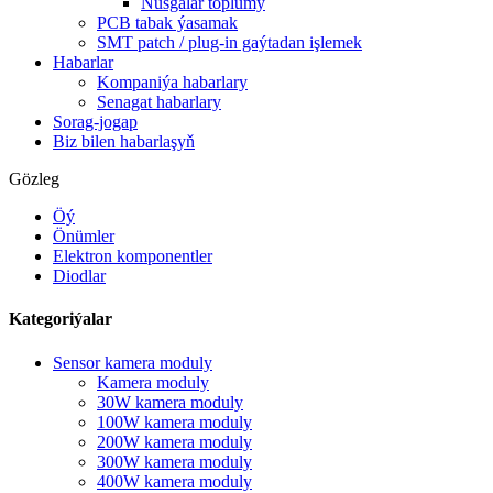
Nusgalar toplumy
PCB tabak ýasamak
SMT patch / plug-in gaýtadan işlemek
Habarlar
Kompaniýa habarlary
Senagat habarlary
Sorag-jogap
Biz bilen habarlaşyň
Gözleg
Öý
Önümler
Elektron komponentler
Diodlar
Kategoriýalar
Sensor kamera moduly
Kamera moduly
30W kamera moduly
100W kamera moduly
200W kamera moduly
300W kamera moduly
400W kamera moduly