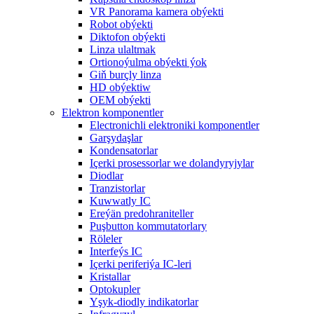
VR Panorama kamera obýekti
Robot obýekti
Diktofon obýekti
Linza ulaltmak
Ortionoýulma obýekti ýok
Giň burçly linza
HD obýektiw
OEM obýekti
Elektron komponentler
Electronichli elektroniki komponentler
Garşydaşlar
Kondensatorlar
Içerki prosessorlar we dolandyryjylar
Diodlar
Tranzistorlar
Kuwwatly IC
Ereýän predohraniteller
Puşbutton kommutatorlary
Röleler
Interfeýs IC
Içerki periferiýa IC-leri
Kristallar
Optokupler
Yşyk-diodly indikatorlar