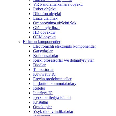
VR Panorama kamera obýekti
Robot obýekti
Diktofon obýekti
Linza ulaltmak
Ortionoýulma obýekti ýok
Giň burçly linza
HD obýektiw
OEM obýekti
Elektron komponentler
Electronichli elektroniki komponentler
Garşydaşlar
Kondensatorlar
Içerki prosessorlar we dolandyryjylar
Diodlar
Tranzistorlar
Kuwwatly IC
Ereýän predohraniteller
Puşbutton kommutatorlary
Röleler
Interfeýs IC
Içerki periferiýa IC-leri
Kristallar
Optokupler
Yşyk-diodly indikatorlar