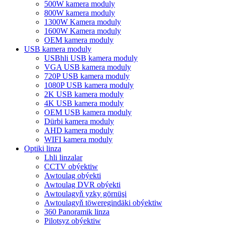
500W kamera moduly
800W kamera moduly
1300W Kamera moduly
1600W Kamera moduly
OEM kamera moduly
USB kamera moduly
USBhli USB kamera moduly
VGA USB kamera moduly
720P USB kamera moduly
1080P USB kamera moduly
2K USB kamera moduly
4K USB kamera moduly
OEM USB kamera moduly
Dürbi kamera moduly
AHD kamera moduly
WIFI kamera moduly
Optiki linza
Lhli linzalar
CCTV obýektiw
Awtoulag obýekti
Awtoulag DVR obýekti
Awtoulagyň yzky görnüşi
Awtoulagyň töweregindäki obýektiw
360 Panoramik linza
Pilotsyz obýektiw