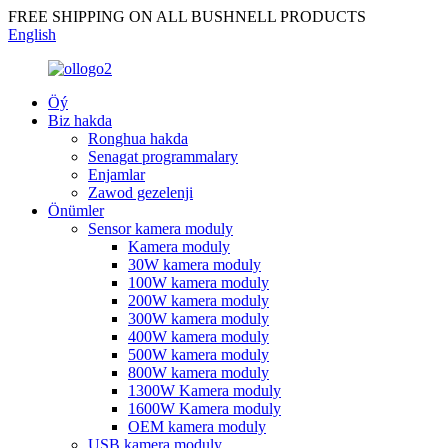
FREE SHIPPING ON ALL BUSHNELL PRODUCTS
English
Öý
Biz hakda
Ronghua hakda
Senagat programmalary
Enjamlar
Zawod gezelenji
Önümler
Sensor kamera moduly
Kamera moduly
30W kamera moduly
100W kamera moduly
200W kamera moduly
300W kamera moduly
400W kamera moduly
500W kamera moduly
800W kamera moduly
1300W Kamera moduly
1600W Kamera moduly
OEM kamera moduly
USB kamera moduly