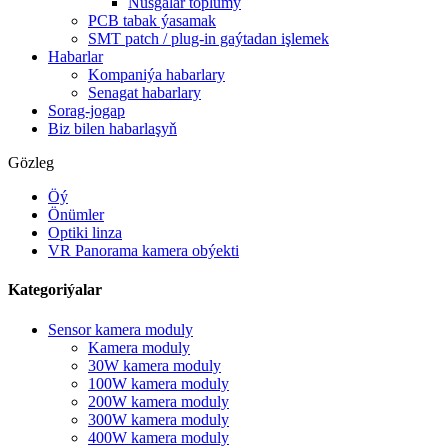
Nusgalar toplumy
PCB tabak ýasamak
SMT patch / plug-in gaýtadan işlemek
Habarlar
Kompaniýa habarlary
Senagat habarlary
Sorag-jogap
Biz bilen habarlaşyň
Gözleg
Öý
Önümler
Optiki linza
VR Panorama kamera obýekti
Kategoriýalar
Sensor kamera moduly
Kamera moduly
30W kamera moduly
100W kamera moduly
200W kamera moduly
300W kamera moduly
400W kamera moduly