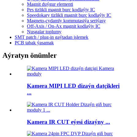
Magnit duýgur elementi
Pes tizlikli magnit burç kodlaýjy IC
Speedokary tizlikli magnit burç kodlaýjy IC
Magneto-çydamly kommutasiýa seriýasy
Off-Axis / On-Ax magnit kodlaýjy IC
Nusgalar toplumy
SMT patch / plug-in gaýtadan işlemek
PCB tabak ýasamak
Aýratyn önümler
Kamera MIPI LED dizaýn datçikleri
...
Kamera IR CUT eýesi dizaýny ...