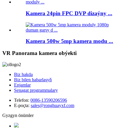
Kamera 24pin FPC DVP dizaýny ...
Kamera 500w 5mp kamera modu ...
VR Panorama kamera obýekti
Biz hakda
Biz bilen habarlaşyň
Enjamlar
Senagat programmalary
Telefon:
0086-13590206596
E-poçta:
sales@ronghuayxf.com
Gyzgyn önümler