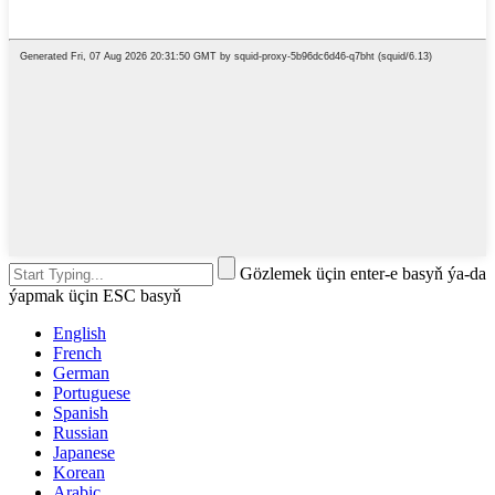
Gözlemek üçin enter-e basyň ýa-da
ýapmak üçin ESC basyň
English
French
German
Portuguese
Spanish
Russian
Japanese
Korean
Arabic