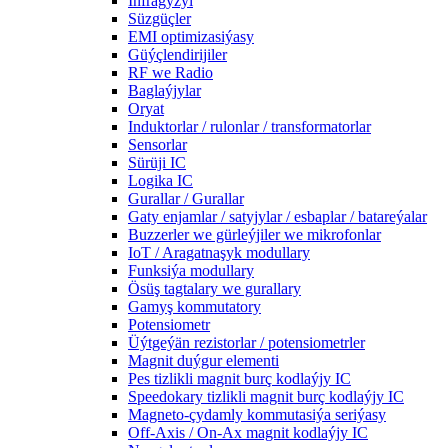
Infragyzyl
Süzgüçler
EMI optimizasiýasy
Güýçlendirijiler
RF we Radio
Baglaýjylar
Oryat
Induktorlar / rulonlar / transformatorlar
Sensorlar
Sürüji IC
Logika IC
Gurallar / Gurallar
Gaty enjamlar / satyjylar / esbaplar / batareýalar
Buzzerler we gürleýjiler we mikrofonlar
IoT / Aragatnaşyk modullary
Funksiýa modullary
Ösüş tagtalary we gurallary
Gamyş kommutatory
Potensiometr
Üýtgeýän rezistorlar / potensiometrler
Magnit duýgur elementi
Pes tizlikli magnit burç kodlaýjy IC
Speedokary tizlikli magnit burç kodlaýjy IC
Magneto-çydamly kommutasiýa seriýasy
Off-Axis / On-Ax magnit kodlaýjy IC