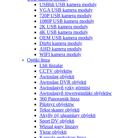
USBhli USB kamera moduly
VGA USB kamera moduly
720P USB kamera moduly
1080P USB kamera moduly
2K USB kamera moduly
4K USB kamera moduly
OEM USB kamera moduly
Dürbi kamera moduly
AHD kamera moduly
WIFI kamera moduly
Optiki linza
Lhli linzalar
CCTV obýektiw
Awtoulag obýekti
Awtoulag DVR obýekti
Awtoulagyň yzky görnüşi
Awtoulagyň töweregindäki obýektiw
360 Panoramik linza
Pilotsyz obýektiw
Tekst skaner obýekti
Akylly öý ulgamlary obýekti
Sport DV obýekti
Wizual gapy linzasy
Ykrar obýekti
Kapsula endoskop linza