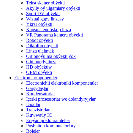
Tekst skaner obýekti
Akylly öý ulgamlary obýekti
Sport DV obýekti
Wizual gapy linzasy
Ykrar obýekti
Kapsula endoskop linza
VR Panorama kamera obýekti
Robot obýekti
Diktofon obýekti
Linza ulaltmak
Ortionoýulma obýekti ýok
Giň burçly linza
HD obýektiw
OEM obýekti
Elektron komponentler
Electronichli elektroniki komponentler
Garşydaşlar
Kondensatorlar
Içerki prosessorlar we dolandyryjylar
Diodlar
Tranzistorlar
Kuwwatly IC
Ereýän predohraniteller
Puşbutton kommutatorlary
Röleler