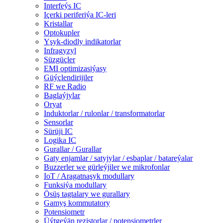
Interfeýs IC
Içerki periferiýa IC-leri
Kristallar
Optokupler
Yşyk-diodly indikatorlar
Infragyzyl
Süzgüçler
EMI optimizasiýasy
Güýçlendirijiler
RF we Radio
Baglaýjylar
Oryat
Induktorlar / rulonlar / transformatorlar
Sensorlar
Sürüji IC
Logika IC
Gurallar / Gurallar
Gaty enjamlar / satyjylar / esbaplar / batareýalar
Buzzerler we gürleýjiler we mikrofonlar
IoT / Aragatnaşyk modullary
Funksiýa modullary
Ösüş tagtalary we gurallary
Gamyş kommutatory
Potensiometr
Üýtgeýän rezistorlar / potensiometrler