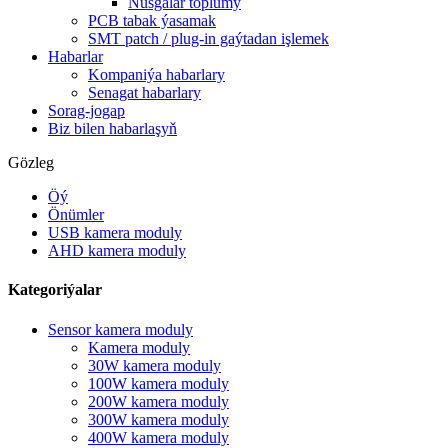
Nusgalar toplumy
PCB tabak ýasamak
SMT patch / plug-in gaýtadan işlemek
Habarlar
Kompaniýa habarlary
Senagat habarlary
Sorag-jogap
Biz bilen habarlaşyň
Gözleg
Öý
Önümler
USB kamera moduly
AHD kamera moduly
Kategoriýalar
Sensor kamera moduly
Kamera moduly
30W kamera moduly
100W kamera moduly
200W kamera moduly
300W kamera moduly
400W kamera moduly