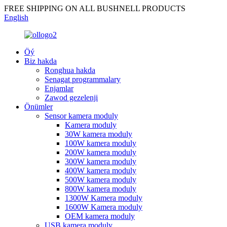
FREE SHIPPING ON ALL BUSHNELL PRODUCTS
English
Öý
Biz hakda
Ronghua hakda
Senagat programmalary
Enjamlar
Zawod gezelenji
Önümler
Sensor kamera moduly
Kamera moduly
30W kamera moduly
100W kamera moduly
200W kamera moduly
300W kamera moduly
400W kamera moduly
500W kamera moduly
800W kamera moduly
1300W Kamera moduly
1600W Kamera moduly
OEM kamera moduly
USB kamera moduly