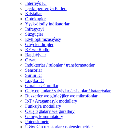
Interfeýs IC
Içerki periferiýa IC-leri
Kristallar
Optokupler
Yşyk-diodly indikatorlar
Infragyzyl
Süzgüçler
EMI optimizasiýasy
Güýçlendirijiler
RF we Radio
Baglaýjylar
Oryat
Induktorlar / rulonlar / transformatorlar
Sensorlar
Sürüji IC
Logika IC
Gurallar / Gurallar
Gaty enjamlar / satyjylar / esbaplar / batareýalar
Buzzerler we gürleýjiler we mikrofonlar
IoT / Aragatnaşyk modullary
Funksiýa modullary
Ösüş tagtalary we gurallary
Gamyş kommutatory
Potensiometr
Üýtgeýän rezistorlar / potensiometrler