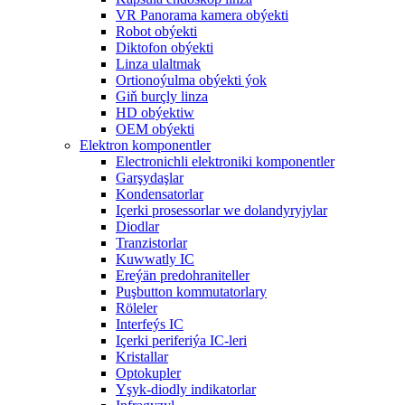
VR Panorama kamera obýekti
Robot obýekti
Diktofon obýekti
Linza ulaltmak
Ortionoýulma obýekti ýok
Giň burçly linza
HD obýektiw
OEM obýekti
Elektron komponentler
Electronichli elektroniki komponentler
Garşydaşlar
Kondensatorlar
Içerki prosessorlar we dolandyryjylar
Diodlar
Tranzistorlar
Kuwwatly IC
Ereýän predohraniteller
Puşbutton kommutatorlary
Röleler
Interfeýs IC
Içerki periferiýa IC-leri
Kristallar
Optokupler
Yşyk-diodly indikatorlar