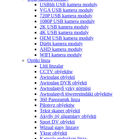
USBhli USB kamera moduly
VGA USB kamera moduly
720P USB kamera moduly
1080P USB kamera moduly
2K USB kamera moduly
4K USB kamera moduly
OEM USB kamera moduly
Dürbi kamera moduly
AHD kamera moduly
WIFI kamera moduly
Optiki linza
Lhli linzalar
CCTV obýektiw
Awtoulag obýekti
Awtoulag DVR obýekti
Awtoulagyň yzky görnüşi
Awtoulagyň töweregindäki obýektiw
360 Panoramik linza
Pilotsyz obýektiw
Tekst skaner obýekti
Akylly öý ulgamlary obýekti
Sport DV obýekti
Wizual gapy linzasy
Ykrar obýekti
Kapsula endoskop linza