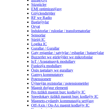
Infragyzyl
Süzgüçler
EMI optimizasiýasy
Güýçlendirijiler
RF we Radio
Baglaýjylar
Oryat
Induktorlar / rulonlar / transformatorlar
Sensorlar
Sürüji IC
Logika IC
Gurallar / Gurallar
Gaty enjamlar / satyjylar / esbaplar / batareýalar
Buzzerler we gürleýjiler we mikrofonlar
IoT / Aragatnaşyk modullary
Funksiýa modullary
Ösüş tagtalary we gurallary
Gamyş kommutatory
Potensiometr
Üýtgeýän rezistorlar / potensiometrler
Magnit duýgur elementi
Pes tizlikli magnit burç kodlaýjy IC
Speedokary tizlikli magnit burç kodlaýjy IC
Magneto-çydamly kommutasiýa seriýasy
Off-Axis / On-Ax magnit kodlaýjy IC