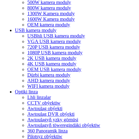
500W kamera moduly
800W kamera moduly
1300W Kamera moduly
1600W Kamera moduly
OEM kamera moduly
USB kamera moduly
USBhli USB kamera moduly
VGA USB kamera moduly
720P USB kamera moduly
1080P USB kamera moduly
2K USB kamera moduly
4K USB kamera moduly
OEM USB kamera moduly
Dürbi kamera moduly
AHD kamera moduly
WIFI kamera moduly
Optiki linza
Lhli linzalar
CCTV obýektiw
Awtoulag obýekti
Awtoulag DVR obýekti
Awtoulagyň yzky görnüşi
Awtoulagyň töweregindäki obýektiw
360 Panoramik linza
Pilotsyz obýektiw