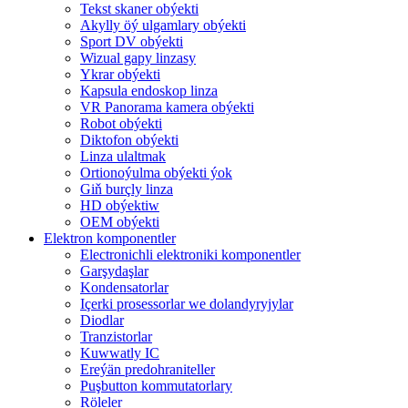
Tekst skaner obýekti
Akylly öý ulgamlary obýekti
Sport DV obýekti
Wizual gapy linzasy
Ykrar obýekti
Kapsula endoskop linza
VR Panorama kamera obýekti
Robot obýekti
Diktofon obýekti
Linza ulaltmak
Ortionoýulma obýekti ýok
Giň burçly linza
HD obýektiw
OEM obýekti
Elektron komponentler
Electronichli elektroniki komponentler
Garşydaşlar
Kondensatorlar
Içerki prosessorlar we dolandyryjylar
Diodlar
Tranzistorlar
Kuwwatly IC
Ereýän predohraniteller
Puşbutton kommutatorlary
Röleler