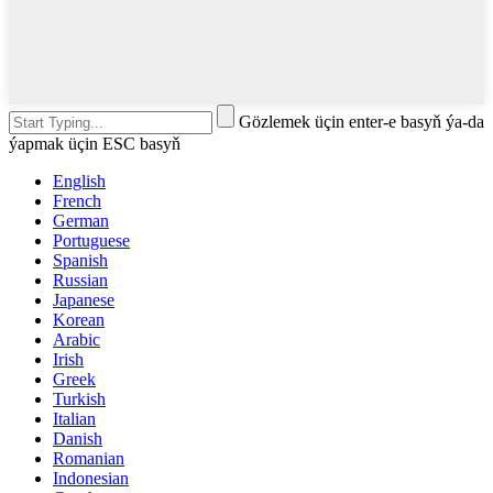
Gözlemek üçin enter-e basyň ýa-da
ýapmak üçin ESC basyň
English
French
German
Portuguese
Spanish
Russian
Japanese
Korean
Arabic
Irish
Greek
Turkish
Italian
Danish
Romanian
Indonesian