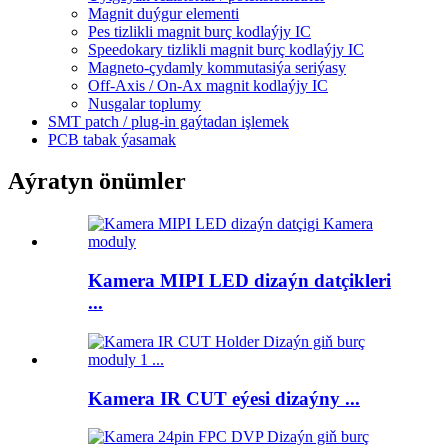
Magnit duýgur elementi
Pes tizlikli magnit burç kodlaýjy IC
Speedokary tizlikli magnit burç kodlaýjy IC
Magneto-çydamly kommutasiýa seriýasy
Off-Axis / On-Ax magnit kodlaýjy IC
Nusgalar toplumy
SMT patch / plug-in gaýtadan işlemek
PCB tabak ýasamak
Aýratyn önümler
Kamera MIPI LED dizaýn datçikleri
...
Kamera IR CUT eýesi dizaýny ...