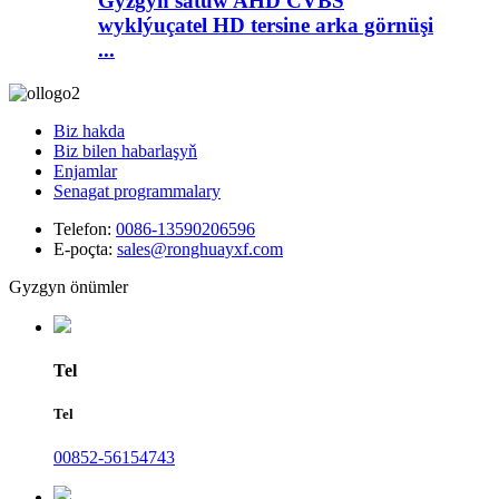
Gyzgyn satuw AHD CVBS
wyklýuçatel HD tersine arka görnüşi
...
Biz hakda
Biz bilen habarlaşyň
Enjamlar
Senagat programmalary
Telefon:
0086-13590206596
E-poçta:
sales@ronghuayxf.com
Gyzgyn önümler
Tel
Tel
00852-56154743